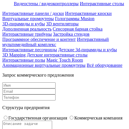
Видеостены / видеоконтроллеры
Интерактивные столы
Интерактивные панели / доски
Интерактивные киоски
Виртуальные промоутеры
Голограммы Musion
3D-пирамиды и кубы
3D вентиляторы
Дополненная реальность
Сенсорная барная стойка
Интерактивные трибуны
Застройка стендов
Программное обеспечение и контент
Интерактивный
мультимедийный комплекс
Интерактивные песочницы
Детские 3d-пирамиды и кубы
3D Mapping
Детские интерактивные столы
Интерактивные полы
Magic Touch Room
Анимационные виртуальные промоутеры
Всё оборудование
Запрос коммерческого предложения
Структура предприятия
Государственная организация
Коммерческая компания