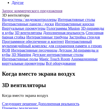
Другое
Запрос коммерческого предложения
3D вентиляторы
Видеостены / видеоконтроллеры
Интерактивные столы
Интерактивные панели / доски
Интерактивные киоски
Виртуальные промоутеры
Голограммы Musion
3D-пирамиды
и кубы
3D вентиляторы
Дополненная реальность
Сенсорная
барная стойка
Интерактивные трибуны
Застройка стендов
Программное обеспечение и контент
Интерактивный
мультимедийный комплекс для сохранения памяти о героях
ВОВ
Интерактивные песочницы
Детские 3d-пирамиды и
кубы
3D Mapping
Детские интерактивные столы
Интерактивные полы
Magic Touch Room
Анимационные
виртуальные промоутеры
Всё оборудование
Когда вместо экрана воздух
3D вентиляторы
Когда вместо экрана воздух
Следующee решение
Дополненная реальность
Примеры реализации