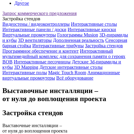
Другое
Запрос коммерческого предложения
Застройка стендов
Видеостены / видеоконтроллеры
Интерактивные столы
Интерактивные панели / доски
Интерактивные киоски
Виртуальные промоутеры
Голограммы Musion
3D-пирамиды
и кубы
3D вентиляторы
Дополненная реальность
Сенсорная
барная стойка
Интерактивные трибуны
Застройка стендов
Программное обеспечение и контент
Интерактивный
мультимедийный комплекс для сохранения памяти о героях
ВОВ
Интерактивные песочницы
Детские 3d-пирамиды и
кубы
3D Mapping
Детские интерактивные столы
Интерактивные полы
Magic Touch Room
Анимационные
виртуальные промоутеры
Всё оборудование
Выставочные инсталляции –
от нуля до воплощения проекта
Застройка стендов
Выставочные инсталляции –
от нуля до воплощения проекта