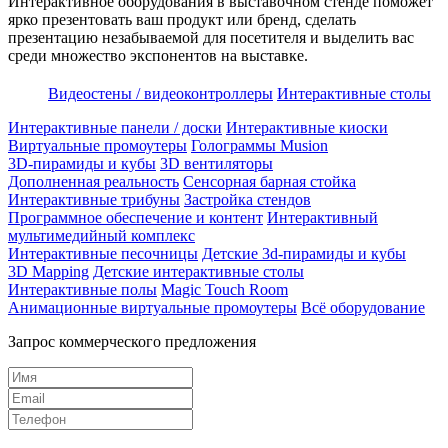
Интерактивное оборудования в выставочном стенде поможет
ярко презентовать ваш продукт или бренд, сделать
презентацию незабываемой для посетителя и выделить вас
среди множество экспонентов на выставке.
Видеостены / видеоконтроллеры
Интерактивные столы
Интерактивные панели / доски
Интерактивные киоски
Виртуальные промоутеры
Голограммы Musion
3D-пирамиды и кубы
3D вентиляторы
Дополненная реальность
Сенсорная барная стойка
Интерактивные трибуны
Застройка стендов
Программное обеспечение и контент
Интерактивный
мультимедийный комплекс
Интерактивные песочницы
Детские 3d-пирамиды и кубы
3D Mapping
Детские интерактивные столы
Интерактивные полы
Magic Touch Room
Анимационные виртуальные промоутеры
Всё оборудование
Запрос коммерческого предложения