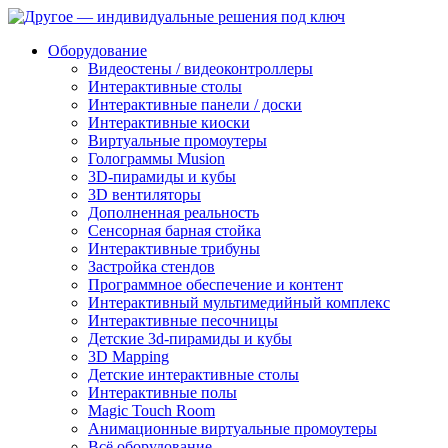
Оборудование
Видеостены / видеоконтроллеры
Интерактивные столы
Интерактивные панели / доски
Интерактивные киоски
Виртуальные промоутеры
Голограммы Musion
3D-пирамиды и кубы
3D вентиляторы
Дополненная реальность
Сенсорная барная стойка
Интерактивные трибуны
Застройка стендов
Программное обеспечение и контент
Интерактивный мультимедийный комплекс
Интерактивные песочницы
Детские 3d-пирамиды и кубы
3D Mapping
Детские интерактивные столы
Интерактивные полы
Magic Touch Room
Анимационные виртуальные промоутеры
Всё оборудование