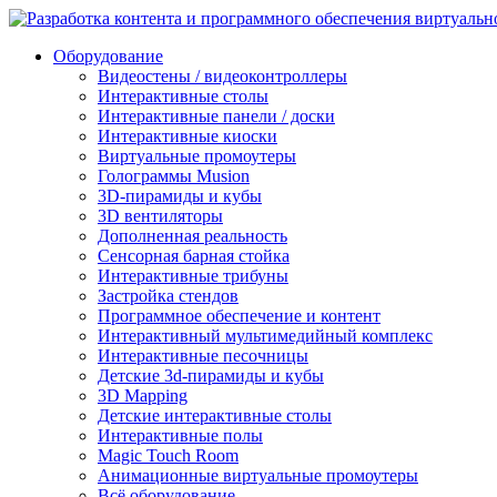
Оборудование
Видеостены / видеоконтроллеры
Интерактивные столы
Интерактивные панели / доски
Интерактивные киоски
Виртуальные промоутеры
Голограммы Musion
3D-пирамиды и кубы
3D вентиляторы
Дополненная реальность
Сенсорная барная стойка
Интерактивные трибуны
Застройка стендов
Программное обеспечение и контент
Интерактивный мультимедийный комплекс
Интерактивные песочницы
Детские 3d-пирамиды и кубы
3D Mapping
Детские интерактивные столы
Интерактивные полы
Magic Touch Room
Анимационные виртуальные промоутеры
Всё оборудование