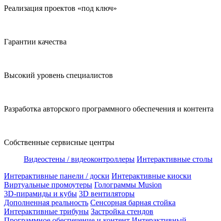
Реализация проектов «под ключ»
Гарантии качества
Высокий уровень специалистов
Разработка авторского программного обеспечения и контента
Собственные сервисные центры
Видеостены / видеоконтроллеры
Интерактивные столы
Интерактивные панели / доски
Интерактивные киоски
Виртуальные промоутеры
Голограммы Musion
3D-пирамиды и кубы
3D вентиляторы
Дополненная реальность
Сенсорная барная стойка
Интерактивные трибуны
Застройка стендов
Программное обеспечение и контент
Интерактивный