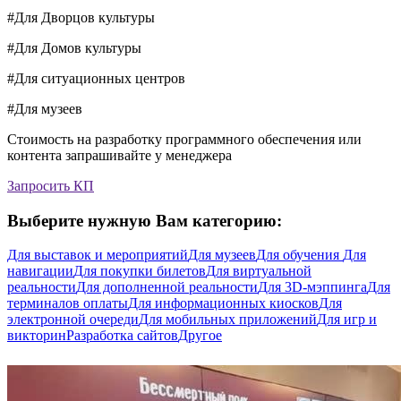
#Для Дворцов культуры
#Для Домов культуры
#Для ситуационных центров
#Для музеев
Стоимость на разработку программного обеспечения или
контента запрашивайте у менеджера
Запросить КП
Выберите нужную Вам категорию:
Для выставок и мероприятий
Для музеев
Для обучения
Для
навигации
Для покупки билетов
Для виртуальной
реальности
Для дополненной реальности
Для 3D-мэппинга
Для
терминалов оплаты
Для информационных киосков
Для
электронной очереди
Для мобильных приложений
Для игр и
викторин
Разработка сайтов
Другое