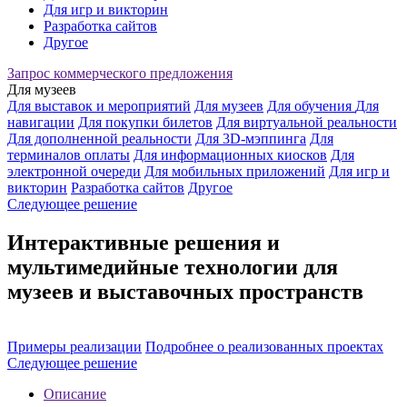
Для игр и викторин
Разработка сайтов
Другое
Запрос коммерческого предложения
Для музеев
Для выставок и мероприятий
Для музеев
Для обучения
Для
навигации
Для покупки билетов
Для виртуальной реальности
Для дополненной реальности
Для 3D-мэппинга
Для
терминалов оплаты
Для информационных киосков
Для
электронной очереди
Для мобильных приложений
Для игр и
викторин
Разработка сайтов
Другое
Следующее решение
Интерактивные решения и
мультимедийные технологии для
музеев и выставочных пространств
Примеры реализации
Подробнее о реализованных проектах
Следующее решение
Описание