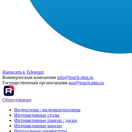
Написать в Telegram
Коммерческим компаниям
info@touch-plus.ru
Государственным организациям
gos@touch-plus.ru
Оборудование
Видеостены / видеоконтроллеры
Интерактивные столы
Интерактивные панели / доски
Интерактивные киоски
Виртуальные промоутеры